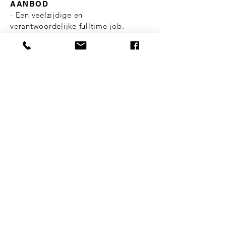
AANBOD
-
Een veelzijdige en
verantwoordelijke fulltime job.
- Aantrekkelijke verloning volgens je
ervaring (verloning volgens de bouw).
- Voltijds contract van onbepaalde
duur.
- Opleidingen betaald door de
werkgever zijn mogelijk.
- Werken met kwalitatief materieel en
machines.
- Werkkledij en materieel van het
bedrijf.
- We staan voor een open werksfeer
waarin je volop kansen krijgt om
jezelf verder te ontplooien.
Ben jij of ken jij de plaatser van
vloeren en wandtegels die we
zoeken? Laat ons kennismaken!
Wij behandelen je kandidatuur