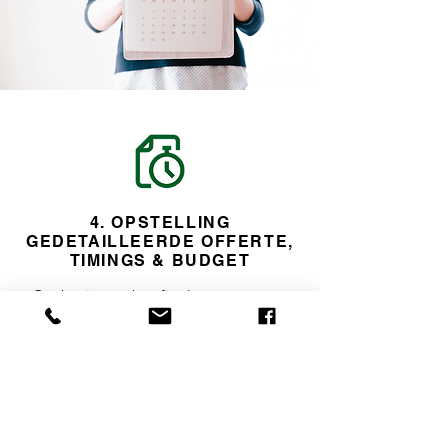
4. OPSTELLING
GEDETAILLEERDE OFFERTE,
TIMINGS & BUDGET
Op basis van het finale ontwerp en
de materiaalkeuze maken we een
gedetailleerde offerte op en
bepalen we samen de startdatum
en uitvoeringstermijn.